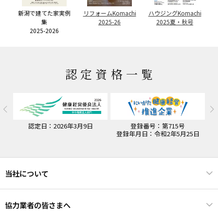
リフォームKomachi
例
リフォームKomachi
ハウジングKomachi
ハ
2024-25
2025-26
2025夏・秋号
認定資格一覧
2026年3月9日
登録番号：第715号
認定期間：令和7年4
登録年月日：令和2年5月25日
10年3月3
当社について
協力業者の皆さまへ