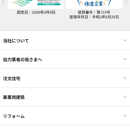
日
登録番号：第715号
認定期間：令和7年4月1日~令和
登録年月日：令和2年5月25日
10年3月31日
当社について
協力業者の皆さまへ
注文住宅
事業用建築
リフォーム