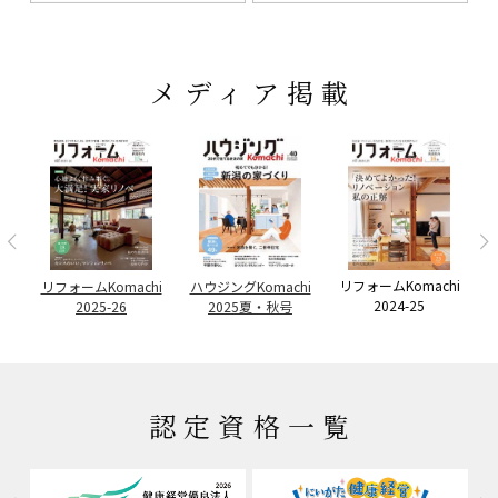
メディア掲載
リフォームKomachi
例
リフォームKomachi
ハウジングKomachi
ハ
2024-25
2025-26
2025夏・秋号
認定資格一覧