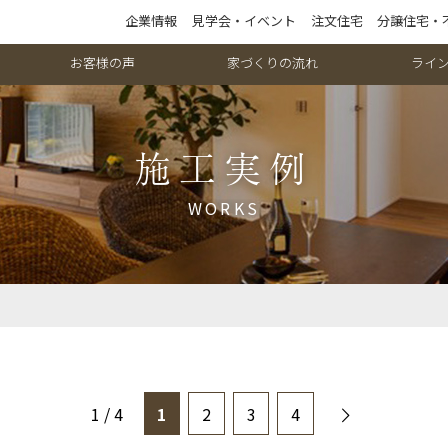
企業情報
見学会・イベント
注文住宅
分譲住宅・
お客様の声
家づくりの流れ
ライ
施工実例
WORKS
1 / 4
1
2
3
4