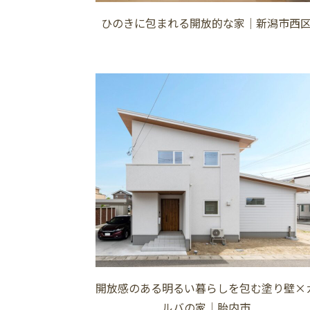
ひのきに包まれる開放的な家│新潟市西
開放感のある明るい暮らしを包む塗り壁×
ルバの家│胎内市