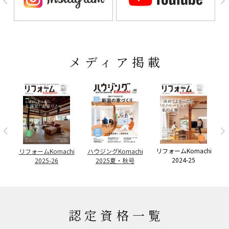
メディア掲載
リフォームKomachi
例
リフォームKomachi
ハウジングKomachi
ハ
2024-25
2025-26
2025夏・秋号
認定資格一覧