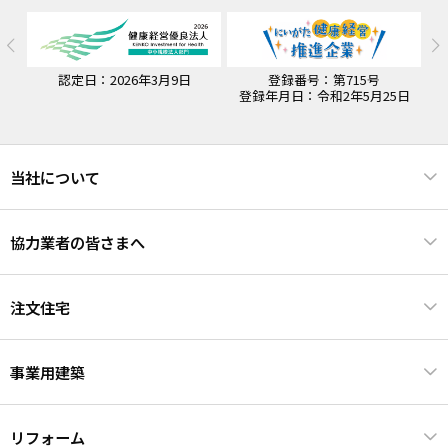
登録番号：第715号
認定期間：令和7年4月1日~令和
認
登録年月日：令和2年5月25日
10年3月31日
当社について
協力業者の皆さまへ
注文住宅
事業用建築
リフォーム