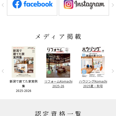
メディア掲載
ー
者
リ
新潟で建てた家実例
リフォームKomachi
ハウジングKomachi
集
2025-26
2025夏・秋号
2025-2026
認定資格一覧