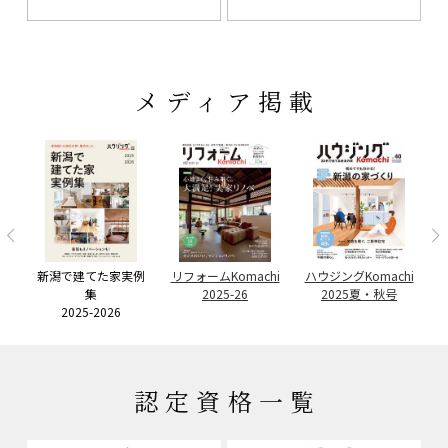
メディア掲載
ー
者
リ
新潟で建てた家実例
リフォームKomachi
ハウジングKomachi
集
2025-26
2025夏・秋号
2025-2026
認定資格一覧