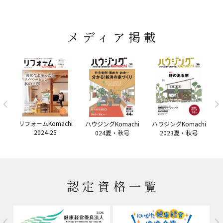
メディア掲載
リフォームKomachi
hi
ハウジングKomachi
ハウジングKomachi
ハ
2024-25
024夏・秋号
2023夏・秋号
認定資格一覧