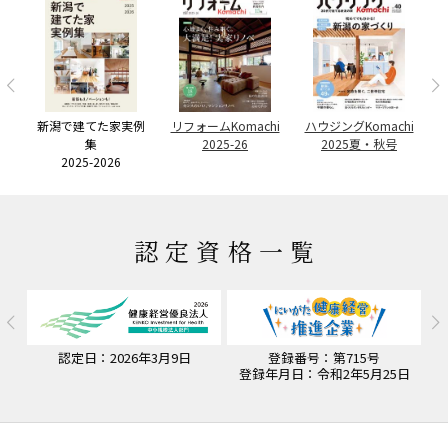
ー
者
リ
新潟で建てた家実例
リフォームKomachi
ハウジングKomachi
集
2025-26
2025夏・秋号
2025-2026
認定資格一覧
認定日：2026年3月9日
登録番号：第715号
認
登録年月日：令和2年5月25日