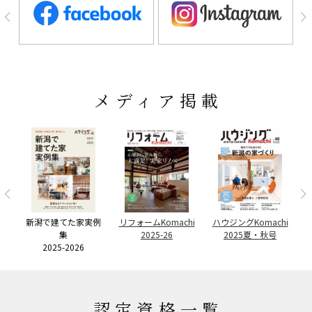
メディア掲載
ー
者
リ
新潟で建てた家実例
リフォームKomachi
ハウジングKomachi
集
2025-26
2025夏・秋号
2025-2026
認定資格一覧