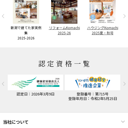
ー
者
リ
新潟で建てた家実例
リフォームKomachi
ハウジングKomachi
集
2025-26
2025夏・秋号
2025-2026
認定資格一覧
認定日：2026年3月9日
登録番号：第715号
認
登録年月日：令和2年5月25日
当社について